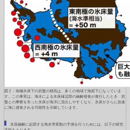
図２：南極氷床下の岩盤の標高は、多くの地域で海面下になっていま
す。この事実は、海水による氷床縁辺部の融解侵食が進行したとき、岩
盤との摩擦を失った氷床が海洋に流出しやすくなり、氷床がさらに急速
に海に侵食される可能性を示唆しています。
氷床融解に起因する海水準変動の予測を行うためには、以下の研究
手段をとります。