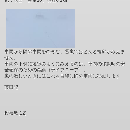
気：吹雪、雲量10、視程0.1km
車両から隣の車両をのぞむ。雪嵐でほとんど輪郭がみえま
せん。
車
両の下側に縦線のようにみえるのは、車間の移動時の安
全確保のた
めの命綱（ライフロープ）。
嵐の激しいときにはこれを目印に隣の車両に移動します。
藤田記
投票数(12)