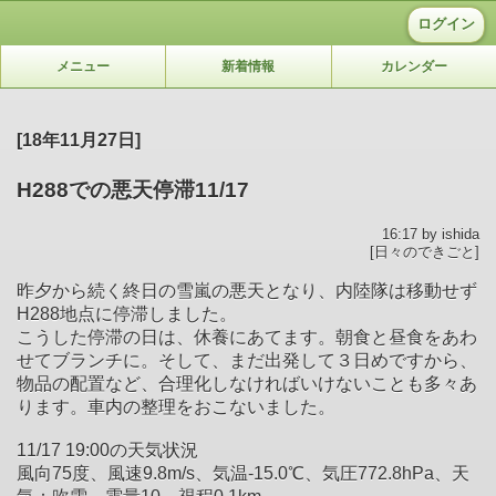
ログイン
メニュー
新着情報
カレンダー
[18年11月27日]
H288での悪天停滞11/17
16:17 by ishida
[日々のできごと]
昨夕から続く終日の雪嵐の悪天となり、内陸隊は移動せず
H288
地点に停滞しました。
こうした停滞の日は、休養にあてます。朝食と昼食をあわ
せてブラ
ンチに。そして、まだ出発して３日めですから、
物品の配置など、
合理化しなければいけないことも多々あ
ります。車内の整理をおこ
ないました。
11/17 19:00の天気状況
風向75度、風速9.8m/s、気温-15.0℃、気圧772.
8hPa、天